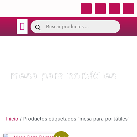
TÉRMINOS DE GARANTIA
CATALOGO OSY
mesa para portátiles
Inicio
/ Productos etiquetados “mesa para portátiles”