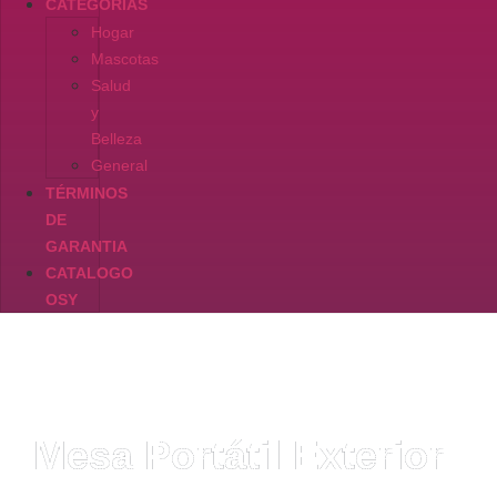
CATEGORIAS
Hogar
Mascotas
Salud
y
Belleza
General
TÉRMINOS
DE
GARANTIA
CATALOGO
OSY
Mesa Portátil Exterior