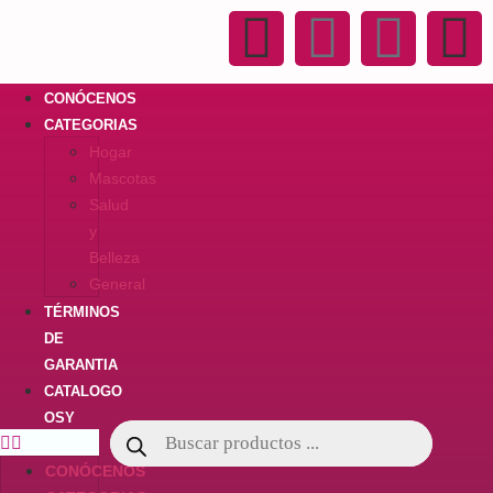
CONÓCENOS
CATEGORIAS
Hogar
Mascotas
Salud
y
Belleza
General
TÉRMINOS
DE
GARANTIA
CATALOGO
OSY
CONÓCENOS