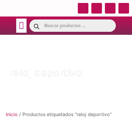
TÉRMINOS DE GARANTIA
CATALOGO OSY
reloj deportivo
Inicio
/ Productos etiquetados “reloj deportivo”