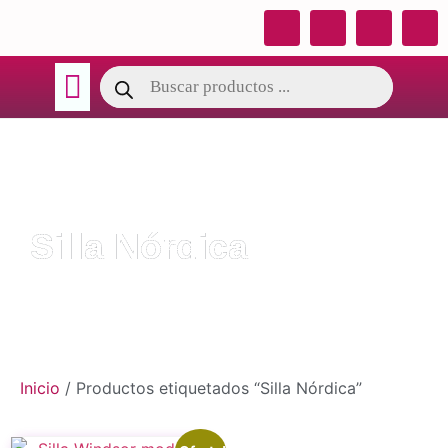
TÉRMINOS DE GARANTIA
CATALOGO OSY
Silla Nórdica
Inicio
/ Productos etiquetados “Silla Nórdica”