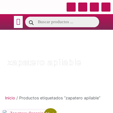
TÉRMINOS DE GARANTIA
CATALOGO OSY
zapatero apilable
Inicio
/ Productos etiquetados “zapatero apilable”