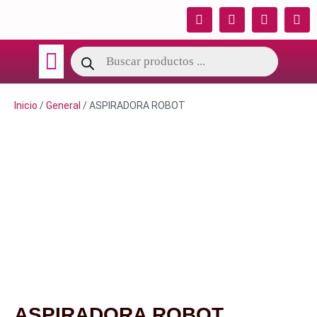
TÉRMINOS DE GARANTIA
CATALOGO OSY
Inicio
/
General
/ ASPIRADORA ROBOT
ASPIRADORA ROBOT