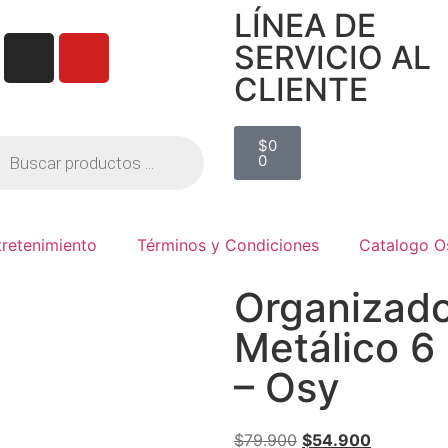
LÍNEA DE
SERVICIO AL
CLIENTE
$
0
0
tretenimiento
Términos y Condiciones
Catalogo O
Organizado
Metálico 6
– Osy
$
79.900
$
54.900